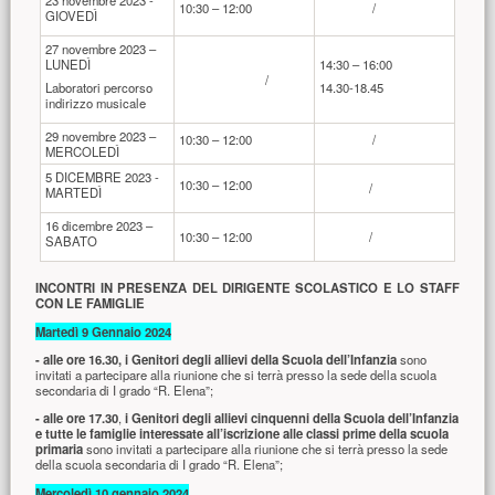
23 novembre 2023 -
10:30 – 12:00
/
GIOVEDÌ
27 novembre 2023 –
LUNEDÌ
14:30 – 16:00
/
Laboratori percorso
14.30-18.45
indirizzo musicale
29 novembre 2023 –
10:30 – 12:00
/
MERCOLEDÌ
5 DICEMBRE 2023 -
10:30 – 12:00
/
MARTEDÌ
16 dicembre 2023 –
10:30 – 12:00
/
SABATO
INCONTRI IN PRESENZA DEL DIRIGENTE SCOLASTICO E LO STAFF
CON LE FAMIGLIE
Martedì 9 Gennaio 2024
- alle ore 16.30, i Genitori degli allievi della Scuola dell’Infanzia
sono
invitati a partecipare alla riunione che si terrà presso la sede della scuola
secondaria di I grado “R. Elena”;
-
alle ore 17.30
,
i Genitori degli allievi cinquenni della Scuola dell’Infanzia
e tutte le famiglie interessate all’iscrizione alle classi prime della scuola
primaria
sono invitati a partecipare alla riunione che si terrà presso la sede
della scuola secondaria di I grado “R. Elena”;
Mercoledì 10 gennaio 2024