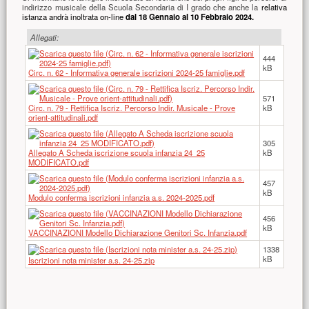
indirizzo musicale della Scuola Secondaria di I grado che anche la
relativa
istanza andrà inoltrata on-line
dal 18 Gennaio al 10 Febbraio 2024.
Allegati:
444
kB
Circ. n. 62 - Informativa generale iscrizioni 2024-25 famiglie.pdf
571
Circ. n. 79 - Rettifica Iscriz. Percorso Indir. Musicale - Prove
kB
orient-attitudinali.pdf
305
Allegato A Scheda iscrizione scuola infanzia 24_25
kB
MODIFICATO.pdf
457
kB
Modulo conferma iscrizioni infanzia a.s. 2024-2025.pdf
456
kB
VACCINAZIONI Modello Dichiarazione Genitori Sc. Infanzia.pdf
1338
kB
Iscrizioni nota minister a.s. 24-25.zip