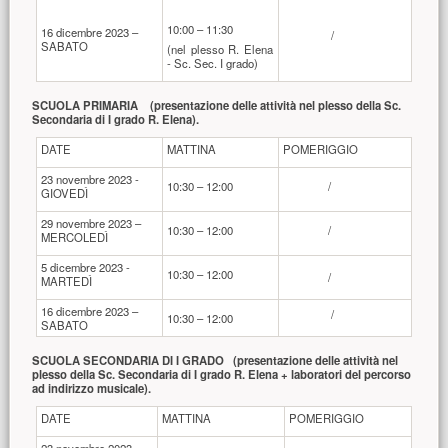
10:00 – 11:30
16 dicembre 2023 –
/
SABATO
(nel plesso R. Elena
- Sc. Sec. I grado)
SCUOLA PRIMARIA (presentazione delle attività nel plesso della
Sc.
Secondaria di I grado R. Elena).
DATE
MATTINA
POMERIGGIO
23 novembre 2023 -
10:30 – 12:00
/
GIOVEDÌ
29 novembre 2023 –
10:30 – 12:00
/
MERCOLEDÌ
5 dicembre 2023 -
10:30 – 12:00
/
MARTEDÌ
16 dicembre 2023 –
/
10:30 – 12:00
SABATO
SCUOLA SECONDARIA DI I GRADO (presentazione delle attività nel
plesso della Sc. Secondaria di I grado R. Elena +
laboratori del percorso
ad indirizzo musicale
).
DATE
MATTINA
POMERIGGIO