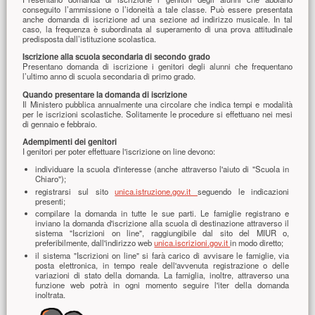
conseguito l’ammissione o l’idoneità a tale classe. Può essere presentata
anche domanda di iscrizione ad una sezione ad indirizzo musicale. In tal
caso, la frequenza è subordinata al superamento di una prova attitudinale
predisposta dall’istituzione scolastica.
Iscrizione alla scuola secondaria di secondo grado
Presentano domanda di iscrizione i genitori degli alunni che frequentano
l’ultimo anno di scuola secondaria di primo grado.
Quando presentare la domanda di iscrizione
Il Ministero pubblica annualmente una circolare che indica tempi e modalità
per le iscrizioni scolastiche. Solitamente le procedure si effettuano nei mesi
di gennaio e febbraio.
Adempimenti dei genitori
I genitori per poter effettuare l'iscrizione on line devono:
individuare la scuola d'interesse (anche attraverso l'aiuto di "Scuola in
Chiaro");
registrarsi sul sito
unica.istruzione.gov.it
seguendo le indicazioni
presenti;
compilare la domanda in tutte le sue parti. Le famiglie registrano e
inviano la domanda d'iscrizione alla scuola di destinazione attraverso il
sistema "Iscrizioni on line", raggiungibile dal sito del MIUR o,
preferibilmente, dall'indirizzo web
unica.iscrizioni.gov.it
in modo diretto;
il sistema "Iscrizioni on line" si farà carico di avvisare le famiglie, via
posta elettronica, in tempo reale dell'avvenuta registrazione o delle
variazioni di stato della domanda. La famiglia, inoltre, attraverso una
funzione web potrà in ogni momento seguire l'iter della domanda
inoltrata.