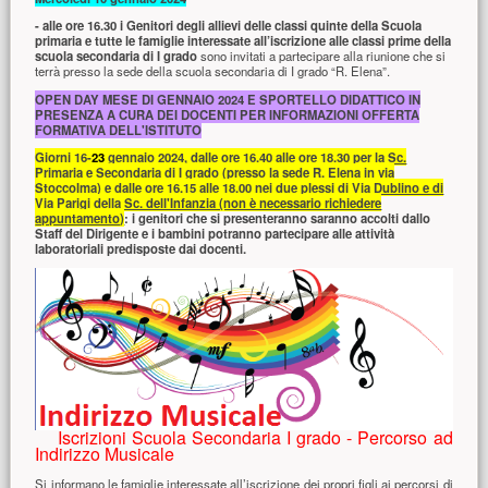
- alle ore 16.30
i Genitori degli allievi delle classi quinte della Scuola
primaria e tutte le famiglie interessate all’iscrizione alle classi prime della
scuola secondaria di I grado
sono invitati a partecipare alla riunione che si
terrà presso la sede della scuola secondaria di I grado “R. Elena”.
OPEN DAY MESE DI GENNAIO 2024 E SPORTELLO DIDATTICO IN
PRESENZA A CURA DEI DOCENTI PER INFORMAZIONI OFFERTA
FORMATIVA DELL'ISTITUTO
Giorni 16-
23
gennaio 2024, dalle ore 16.40 alle ore 18.30 per la Sc.
Primaria e Secondaria di I grado (presso la sede R. Elena in via
Stoccolma) e dalle ore 16.15 alle 18.00 nei due plessi di Via Dublino e di
Via Parigi della Sc. dell'Infanzia (non è necessario richiedere
appuntamento)
: i genitori che si presenteranno saranno accolti dallo
Staff del Dirigente e i bambini potranno partecipare alle attività
laboratoriali predisposte dai docenti.
Iscrizioni Scuola Secondaria I grado - Percorso ad
Indirizzo Musicale
Si informano le famiglie interessate all’iscrizione dei propri figli ai percorsi di