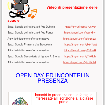
Video di presentazione delle
scuole
Spazi Scuola dell'Infanzia di Via Dublino
https://tinyurl.com/y7u6w6rl
Spazi Scuola dell'Infanzia di Via Parigi
https://tinyurl.com/ycprxfhy
Attività didattiche e offerta formativa
https://tinyurl.com/yd5r362w
Spazi Scuola Primaria Via Stoccolma
https://tinyurl.com/yb347sa2
Attività didattiche e offerta formativa
https://tinyurl.com/y826bn9t
Spazi Scuola Secondaria di I grado R. Elena
https://tinyurl.com/y7t97fdh
Attività didattiche e offerta formativa
https://tinyurl.com/ybz49ph4
OPEN DAY ED INCONTRI IN
PRESENZA
Incontri in presenza con le famiglie
interessate all’iscrizione alla classe
prima