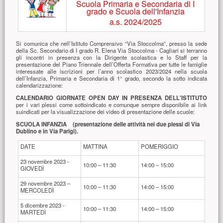
Scuola Primaria e Secondaria di I
grado e Scuola dell'Infanzia
a.s. 2024/2025
Si comunica che nell’Istituto Comprensivo “Via Stoccolma”, presso la sede
della Sc. Secondario di I grado R. Elena Via Stoccolma - Cagliari si terranno
gli incontri in presenza con la Dirigente scolastica e lo Staff per la
presentazione del Piano Triennale dell’Offerta Formativa per tutte le famiglie
interessate alle iscrizioni per l’anno scolastico 2023/2024 nella scuola
dell’Infanzia, Primaria e Secondaria di 1° grado, secondo la sotto indicata
calendarizzazione:
CALENDARIO GIORNATE OPEN DAY IN PRESENZA DELL'ISTITUTO
per i vari plessi come sottoindicato e comunque sempre disponibile ai link
suindicati per la visualizzazione dei video di presentazione delle scuole:
SCUOLA INFANZIA (presentazione delle attività nei due plessi di Via
Dublino e in Via Parigi).
DATE
MATTINA
POMERIGGIO
23 novembre 2023 -
10:00 – 11:30
14:00 – 15:00
GIOVEDÌ
29 novembre 2023 –
10:00 – 11:30
14:00 – 15:00
MERCOLEDÌ
5 dicembre 2023 -
10:00 – 11:30
14:00 – 15:00
MARTEDÌ