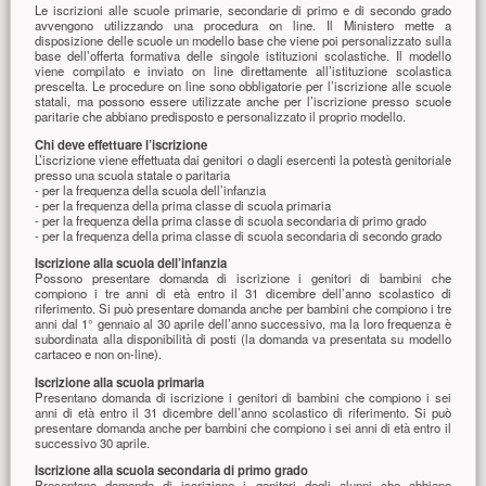
Le iscrizioni alle scuole primarie, secondarie di primo e di secondo grado
avvengono utilizzando una procedura on line. Il Ministero mette a
disposizione delle scuole un modello base che viene poi personalizzato sulla
base dell’offerta formativa delle singole istituzioni scolastiche. Il modello
viene compilato e inviato on line direttamente all’istituzione scolastica
prescelta. Le procedure on line sono obbligatorie per l’iscrizione alle scuole
statali, ma possono essere utilizzate anche per l’iscrizione presso scuole
paritarie che abbiano predisposto e personalizzato il proprio modello.
Chi deve effettuare l’iscrizione
L’iscrizione viene effettuata dai genitori o dagli esercenti la potestà genitoriale
presso una scuola statale o paritaria
- per la frequenza della scuola dell’infanzia
- per la frequenza della prima classe di scuola primaria
- per la frequenza della prima classe di scuola secondaria di primo grado
- per la frequenza della prima classe di scuola secondaria di secondo grado
Iscrizione alla scuola dell’infanzia
Possono presentare domanda di iscrizione i genitori di bambini che
compiono i tre anni di età entro il 31 dicembre dell’anno scolastico di
riferimento. Si può presentare domanda anche per bambini che compiono i tre
anni dal 1° gennaio al 30 aprile dell’anno successivo, ma la loro frequenza è
subordinata alla disponibilità di posti (la domanda va presentata su modello
cartaceo e non on-line).
Iscrizione alla scuola primaria
Presentano domanda di iscrizione i genitori di bambini che compiono i sei
anni di età entro il 31 dicembre dell’anno scolastico di riferimento. Si può
presentare domanda anche per bambini che compiono i sei anni di età entro il
successivo 30 aprile.
Iscrizione alla scuola secondaria di primo grado
Presentano domanda di iscrizione i genitori degli alunni che abbiano