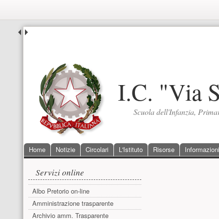
I.C. "Via 
Scuola dell'Infanzia, Prim
Menu principale
Home
Notizie
Circolari
L'Istituto
Risorse
Informazioni
Menu laterale
Contenuto p
Servizi online
Albo Pretorio on-line
Amministrazione trasparente
Archivio amm. Trasparente