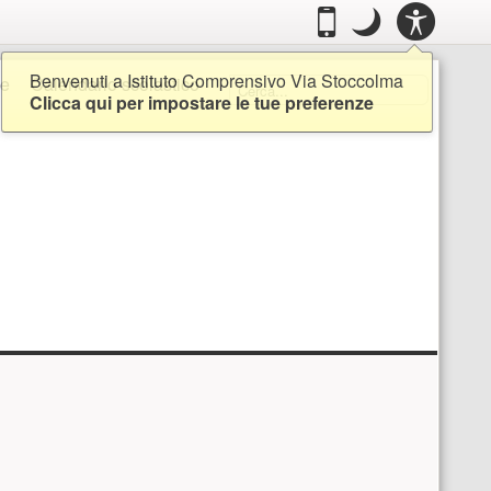
Casella degli
PANN
.
Passa alla modalità 
.
Modo notte: quest
Mobile
Modo
ACCES
notte
Ricerca
Benvenuti a Istituto Comprensivo Via Stoccolma
Cerca...
e
Calendario scolastico
Clicca qui per impostare le tue preferenze