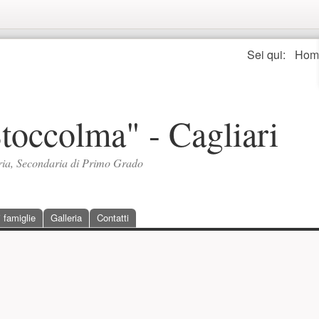
Seguici
Sei qui:
Hom
Stoccolma" - Cagliari
aria, Secondaria di Primo Grado
 famiglie
Galleria
Contatti
rincipale