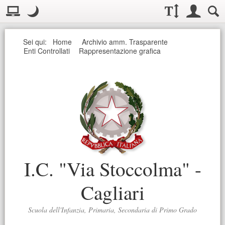
Visualizzazione:
Casella deg
Layout normale. Passa alla modalità desktop
Modo notte
.
Modo notte: questa modalità imposta un basso contrasto. Aumenta
Dimensioni testo:
Accesso uten
Ricerc
Seguici
Sei qui:
Home
Archivio amm. Trasparente
Enti Controllati
Rappresentazione grafica
I.C. "Via Stoccolma" -
Cagliari
Scuola dell'Infanzia, Primaria, Secondaria di Primo Grado