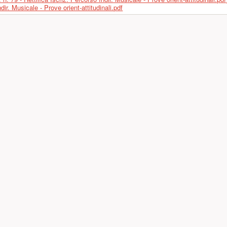
dir. Musicale - Prove orient-attitudinali.pdf
a)