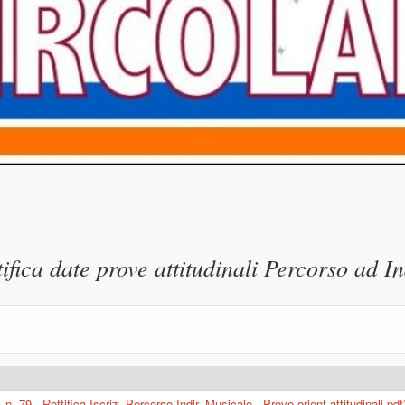
ncipale
tifica date prove attitudinali Percorso ad I
4