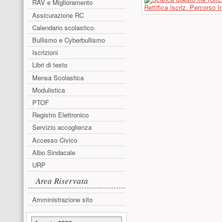
RAV e Miglioramento
Rettifica Iscriz. Percorso In
Assicurazione RC
Calendario scolastico
Bullismo e Cyberbullismo
Iscrizioni
Libri di testo
Mensa Scolastica
Modulistica
PTOF
Registro Elettronico
Servizio accoglienza
Accesso Civico
Albo Sindacale
URP
Area Riservata
Amministrazione sito
Risorse aggiuntive (colonna di sinistr