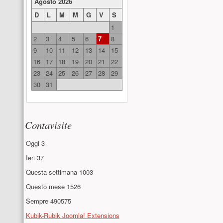
Agosto 2026
D
L
M
M
G
V
S
1
2
3
4
5
6
7
8
9
10
11
12
13
14
15
16
17
18
19
20
21
22
23
24
25
26
27
28
29
30
31
Contavisite
Oggi
3
Ieri
37
Questa settimana
1003
Questo mese
1526
Sempre
490575
Kubik-Rubik Joomla! Extensions