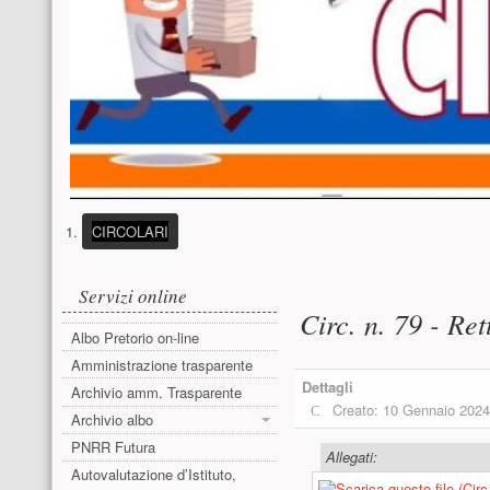
(PULSANTE PRESENTAZIONE)
CIRCOLARI
Menu laterale
Contenuto pri
Servizi online
Circ. n. 79 - Ret
Albo Pretorio on-line
Amministrazione trasparente
Dettagli
Archivio amm. Trasparente
Creato: 10 Gennaio 202
Archivio albo
PNRR Futura
Allegati:
Autovalutazione d’Istituto,