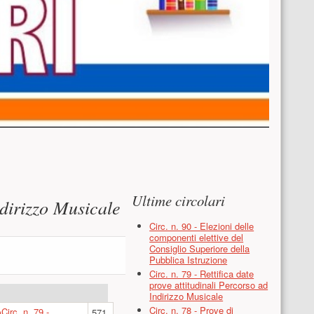
Risorse aggiuntive (colo
Ultime circolari
ndirizzo Musicale
Circ. n. 90 - Elezioni delle
componenti elettive del
Consiglio Superiore della
Pubblica Istruzione
Circ. n. 79 - Rettifica date
prove attitudinali Percorso ad
Indirizzo Musicale
Circ. n. 78 - Prove di
Circ. n. 79 -
571