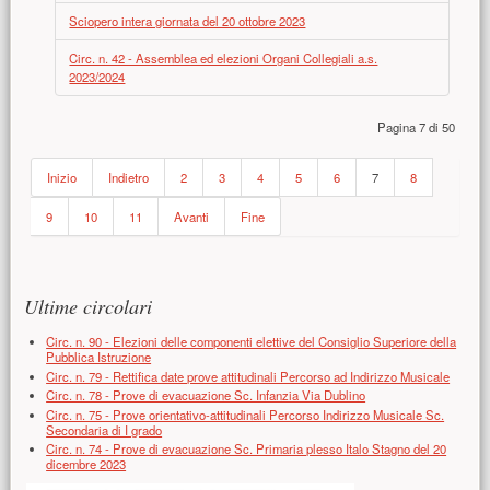
Sciopero intera giornata del 20 ottobre 2023
Circ. n. 42 - Assemblea ed elezioni Organi Collegiali a.s.
2023/2024
Pagina 7 di 50
Inizio
Indietro
2
3
4
5
6
7
8
9
10
11
Avanti
Fine
Risorse aggiuntive (colonna di destra)
Ultime circolari
Circ. n. 90 - Elezioni delle componenti elettive del Consiglio Superiore della
Pubblica Istruzione
Circ. n. 79 - Rettifica date prove attitudinali Percorso ad Indirizzo Musicale
Circ. n. 78 - Prove di evacuazione Sc. Infanzia Via Dublino
Circ. n. 75 - Prove orientativo-attitudinali Percorso Indirizzo Musicale Sc.
Secondaria di I grado
Circ. n. 74 - Prove di evacuazione Sc. Primaria plesso Italo Stagno del 20
dicembre 2023